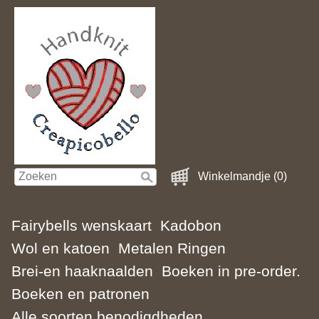
Winkelmandje (0)
Fairybells wenskaart
Kadobon
Wol en katoen
Metalen Ringen
Brei-en haaknaalden
Boeken in pre-order.
Boeken en patronen
Alle soorten benodigdheden.