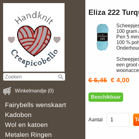
Eliza 222 Tur
Scheepjes
100 gram 
Pen 5 mm
100 % pol
Onderhouds
Scheepjes
een groot 
woonacces
€ 5,45
€ 4,00
Winkelmandje (0)
Beschikbaar
Fairybells wenskaart
Kadobon
Aantal
Wol en katoen
Metalen Ringen