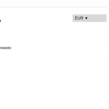
EUR ▼
n
rwaarden