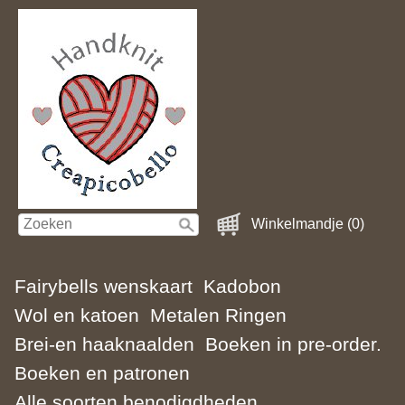
Winkelmandje (0)
Fairybells wenskaart
Kadobon
Wol en katoen
Metalen Ringen
Brei-en haaknaalden
Boeken in pre-order.
Boeken en patronen
Alle soorten benodigdheden.