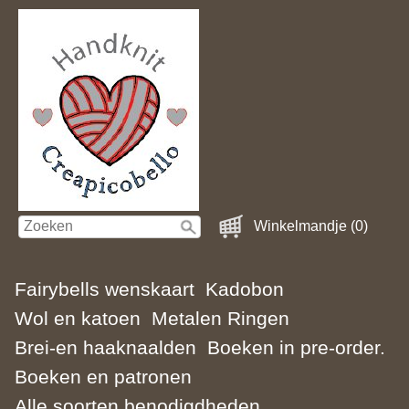
Winkelmandje (0)
Fairybells wenskaart
Kadobon
Wol en katoen
Metalen Ringen
Brei-en haaknaalden
Boeken in pre-order.
Boeken en patronen
Alle soorten benodigdheden.