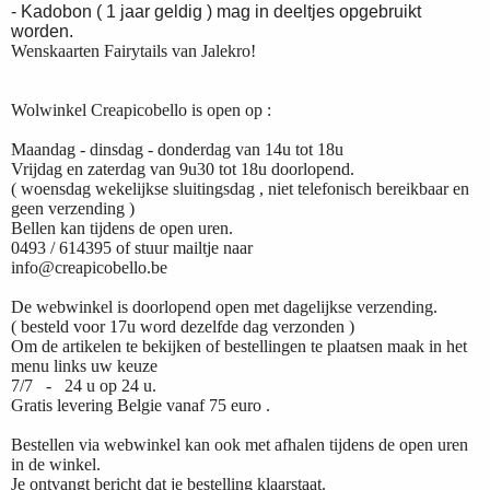
- Kadobon ( 1 jaar geldig ) mag in deeltjes opgebruikt
worden.
Wenskaarten Fairytails van Jalekro!
Wolwinkel Creapicobello is open op :
Maandag - dinsdag - donderdag van 14u tot 18u
Vrijdag en zaterdag van 9u30 tot 18u doorlopend.
( woensdag wekelijkse sluitingsdag , niet telefonisch bereikbaar en
geen verzending )
Bellen kan tijdens de open uren.
0493 / 614395 of stuur mailtje naar
info@creapicobello.be
De webwinkel is doorlopend open met dagelijkse verzending.
( besteld voor 17u word dezelfde dag verzonden )
Om de artikelen te bekijken of bestellingen te plaatsen maak in het
menu links uw keuze
7/7 - 24 u op 24 u.
Gratis levering Belgie vanaf 75 euro .
Bestellen via webwinkel kan ook met afhalen tijdens de open uren
in de winkel.
Je ontvangt bericht dat je bestelling klaarstaat.