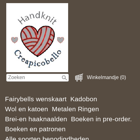
Winkelmandje (0)
Fairybells wenskaart
Kadobon
Wol en katoen
Metalen Ringen
Brei-en haaknaalden
Boeken in pre-order.
Boeken en patronen
Alle soorten benodigdheden.