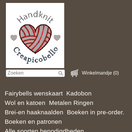
Winkelmandje (0)
Fairybells wenskaart
Kadobon
Wol en katoen
Metalen Ringen
Brei-en haaknaalden
Boeken in pre-order.
Boeken en patronen
Alle soorten benodigdheden.