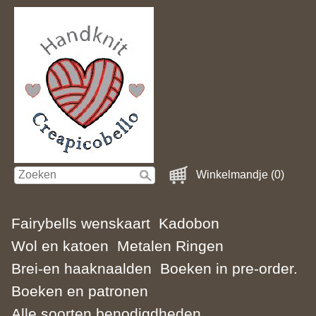
Winkelmandje (0)
Fairybells wenskaart
Kadobon
Wol en katoen
Metalen Ringen
Brei-en haaknaalden
Boeken in pre-order.
Boeken en patronen
Alle soorten benodigdheden.