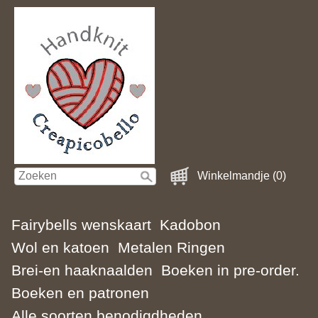
Winkelmandje (0)
Fairybells wenskaart
Kadobon
Wol en katoen
Metalen Ringen
Brei-en haaknaalden
Boeken in pre-order.
Boeken en patronen
Alle soorten benodigdheden.