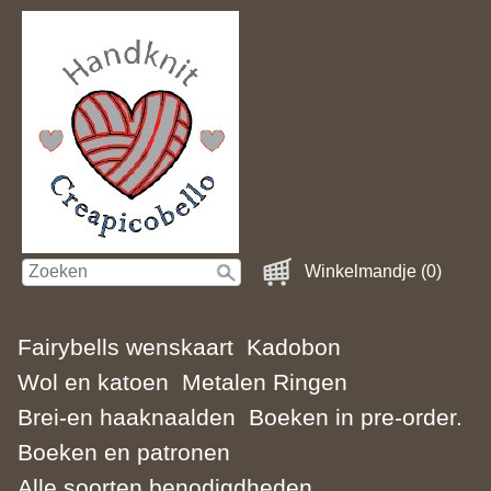
Winkelmandje (0)
Fairybells wenskaart
Kadobon
Wol en katoen
Metalen Ringen
Brei-en haaknaalden
Boeken in pre-order.
Boeken en patronen
Alle soorten benodigdheden.