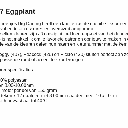
37 Eggplant
heepjes Big Darling heeft een knuffelzachte chenille-textuur en
vallende accessoires en oversized amigurumi.
 effen kleuren zijn afkomstig uit het kleurenpalet van het dunner
 is het makkelijk om je favoriete patronen opnieuw te maken in
ie van de kleuren delen hun naam en kleurnummer met de ker
oggy (407), Peacock (426) en Pickle (420) sluiten perfect aan 
jpassende rand of accent toe kunt voegen.
renspecificaties
0% polyester
n 8.00-10.00mm
 meter per bol van 150 gram
steken x 12 naalden met 8.00mm naalden meet 10 x 10cm
chinewasbaar tot 40°C