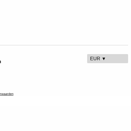
EUR ▼
n
rwaarden