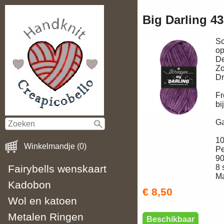
Big Darling 4
Sc
op
De
Zo
Dr
Fr
bi
Ga
10
Winkelmandje (0)
Pe
90
Fairybells wenskaart
8 
Ma
Kadobon
€ 8,50
Wol en katoen
Metalen Ringen
Beschikbaar