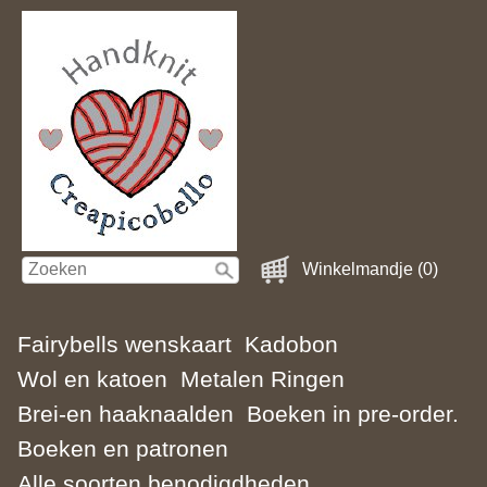
Winkelmandje (0)
Fairybells wenskaart
Kadobon
Wol en katoen
Metalen Ringen
Brei-en haaknaalden
Boeken in pre-order.
Boeken en patronen
Alle soorten benodigdheden.