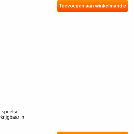
Toevoegen aan winkelmandje
i speelse
krijgbaar in