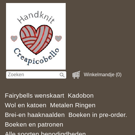
Winkelmandje (0)
Fairybells wenskaart
Kadobon
Wol en katoen
Metalen Ringen
Brei-en haaknaalden
Boeken in pre-order.
Boeken en patronen
Alle soorten benodigdheden.