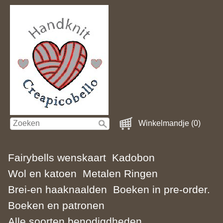
Winkelmandje (0)
Fairybells wenskaart
Kadobon
Wol en katoen
Metalen Ringen
Brei-en haaknaalden
Boeken in pre-order.
Boeken en patronen
Alle soorten benodigdheden.