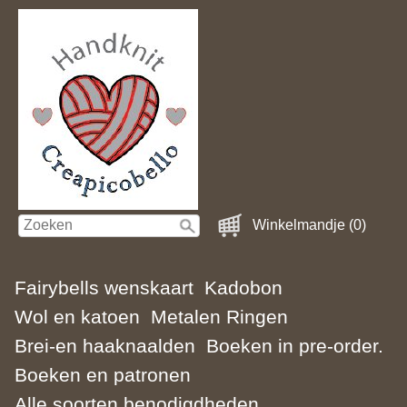
Winkelmandje (0)
Fairybells wenskaart
Kadobon
Wol en katoen
Metalen Ringen
Brei-en haaknaalden
Boeken in pre-order.
Boeken en patronen
Alle soorten benodigdheden.