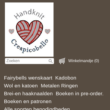
Winkelmandje (0)
Fairybells wenskaart
Kadobon
Wol en katoen
Metalen Ringen
Brei-en haaknaalden
Boeken in pre-order.
Boeken en patronen
Alle soorten benodigdheden.