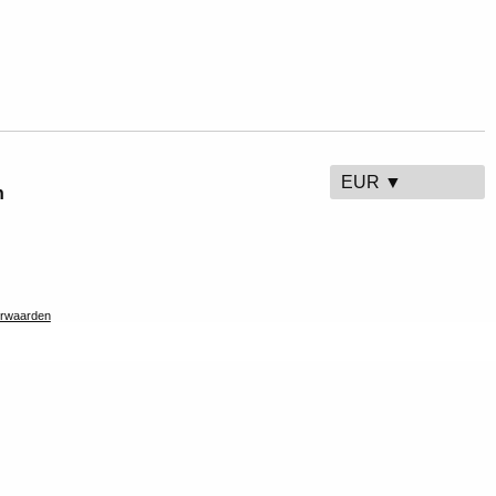
EUR ▼
n
rwaarden