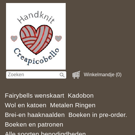
Winkelmandje (0)
Fairybells wenskaart
Kadobon
Wol en katoen
Metalen Ringen
Brei-en haaknaalden
Boeken in pre-order.
Boeken en patronen
Alle soorten benodigdheden.