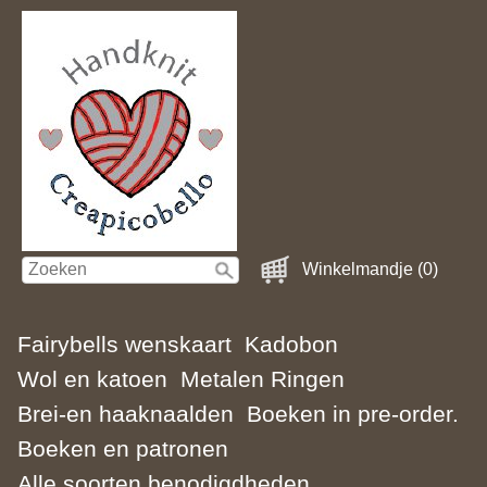
Winkelmandje (0)
Fairybells wenskaart
Kadobon
Wol en katoen
Metalen Ringen
Brei-en haaknaalden
Boeken in pre-order.
Boeken en patronen
Alle soorten benodigdheden.