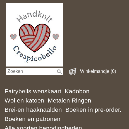
Winkelmandje (0)
Fairybells wenskaart
Kadobon
Wol en katoen
Metalen Ringen
Brei-en haaknaalden
Boeken in pre-order.
Boeken en patronen
Alle soorten benodigdheden.