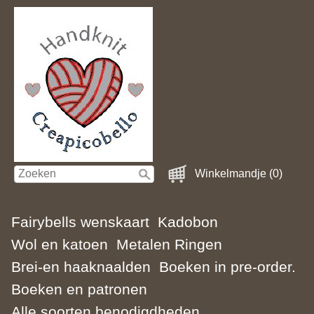
Winkelmandje (0)
Fairybells wenskaart
Kadobon
Wol en katoen
Metalen Ringen
Brei-en haaknaalden
Boeken in pre-order.
Boeken en patronen
Alle soorten benodigdheden.