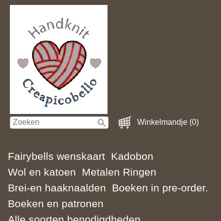
Winkelmandje (0)
Fairybells wenskaart
Kadobon
Wol en katoen
Metalen Ringen
Brei-en haaknaalden
Boeken in pre-order.
Boeken en patronen
Alle soorten benodigdheden.