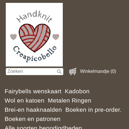
Winkelmandje (0)
Fairybells wenskaart
Kadobon
Wol en katoen
Metalen Ringen
Brei-en haaknaalden
Boeken in pre-order.
Boeken en patronen
Alle soorten benodigdheden.