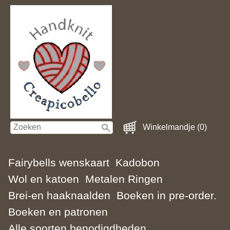
Winkelmandje (0)
Fairybells wenskaart
Kadobon
Wol en katoen
Metalen Ringen
Brei-en haaknaalden
Boeken in pre-order.
Boeken en patronen
Alle soorten benodigdheden.