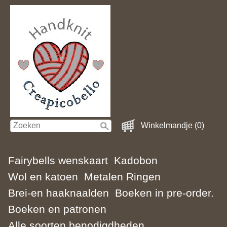
Winkelmandje (0)
Fairybells wenskaart
Kadobon
Wol en katoen
Metalen Ringen
Brei-en haaknaalden
Boeken in pre-order.
Boeken en patronen
Alle soorten benodigdheden.