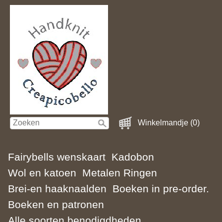
Winkelmandje (0)
Fairybells wenskaart
Kadobon
Wol en katoen
Metalen Ringen
Brei-en haaknaalden
Boeken in pre-order.
Boeken en patronen
Alle soorten benodigdheden.