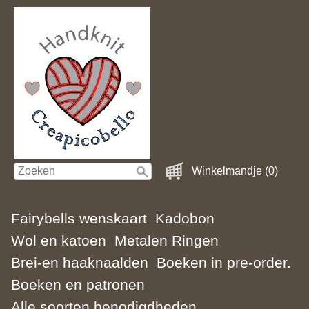
Winkelmandje (0)
Fairybells wenskaart
Kadobon
Wol en katoen
Metalen Ringen
Brei-en haaknaalden
Boeken in pre-order.
Boeken en patronen
Alle soorten benodigdheden.