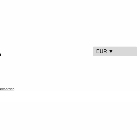
EUR ▼
n
rwaarden