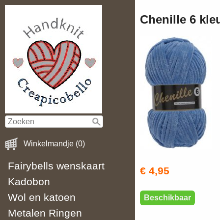
Chenille 6 kle
Winkelmandje (0)
Fairybells wenskaart
€ 4,95
Kadobon
Wol en katoen
Beschikbaar
Metalen Ringen