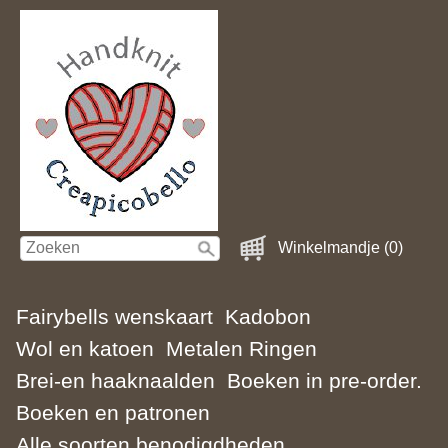
Winkelmandje (0)
Fairybells wenskaart
Kadobon
Wol en katoen
Metalen Ringen
Brei-en haaknaalden
Boeken in pre-order.
Boeken en patronen
Alle soorten benodigdheden.