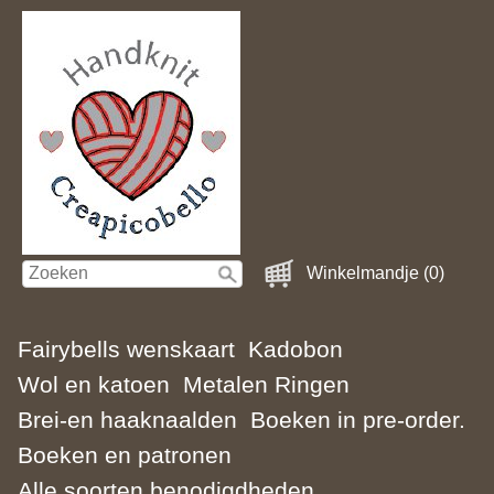
Winkelmandje (0)
Fairybells wenskaart
Kadobon
Wol en katoen
Metalen Ringen
Brei-en haaknaalden
Boeken in pre-order.
Boeken en patronen
Alle soorten benodigdheden.