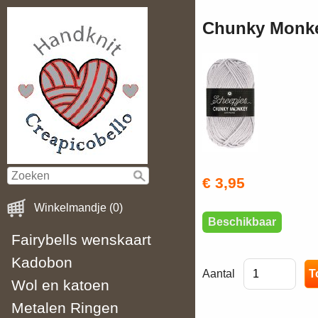
Chunky Monke
€ 3,95
Winkelmandje (0)
Beschikbaar
Fairybells wenskaart
Kadobon
Aantal
Wol en katoen
Metalen Ringen