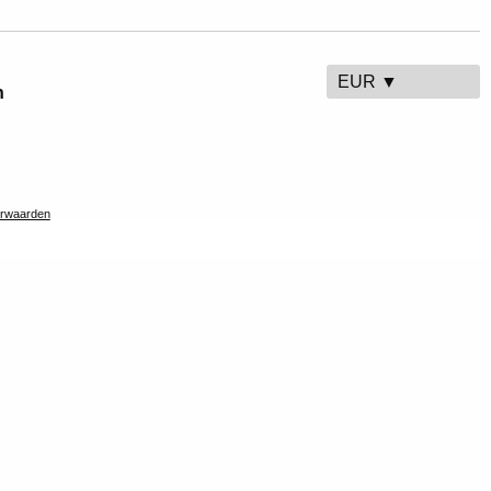
EUR ▼
n
rwaarden