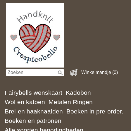
Winkelmandje (0)
Fairybells wenskaart
Kadobon
Wol en katoen
Metalen Ringen
Brei-en haaknaalden
Boeken in pre-order.
Boeken en patronen
Alle soorten benodigdheden.