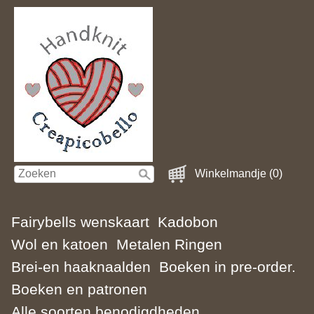
Winkelmandje (0)
Fairybells wenskaart
Kadobon
Wol en katoen
Metalen Ringen
Brei-en haaknaalden
Boeken in pre-order.
Boeken en patronen
Alle soorten benodigdheden.