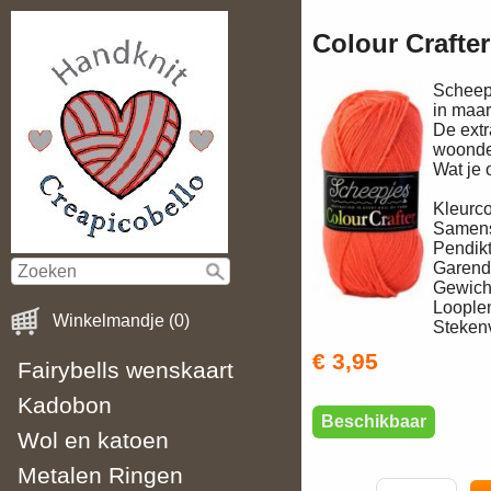
Colour Crafte
Scheepj
in maar
De extr
woondek
Wat je 
Kleurc
Samens
Pendi
Garen
Gewich
Loople
Winkelmandje (0)
Steken
€ 3,95
Fairybells wenskaart
Kadobon
Beschikbaar
Wol en katoen
Metalen Ringen