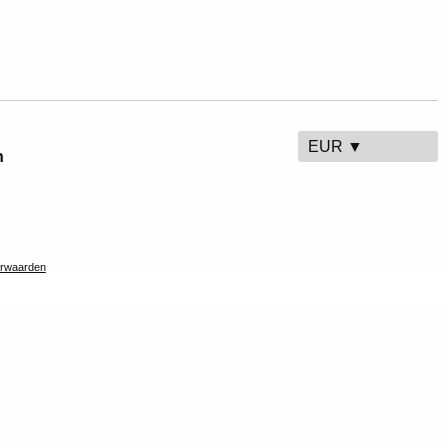
EUR ▼
n
rwaarden