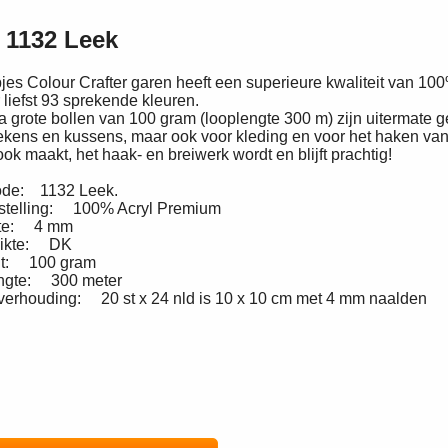
r 1132 Leek
es Colour Crafter garen heeft een superieure kwaliteit van 100
 liefst 93 sprekende kleuren.
a grote bollen van 100 gram (looplengte 300 m) zijn uitermate 
ens en kussens, maar ook voor kleding en voor het haken van 
ook maakt, het haak- en breiwerk wordt en blijft prachtig!
ode: 1132 Leek.
telling: 100% Acryl Premium
kte: 4 mm
dikte: DK
t: 100 gram
ngte: 300 meter
verhouding: 20 st x 24 nld is 10 x 10 cm met 4 mm naalden