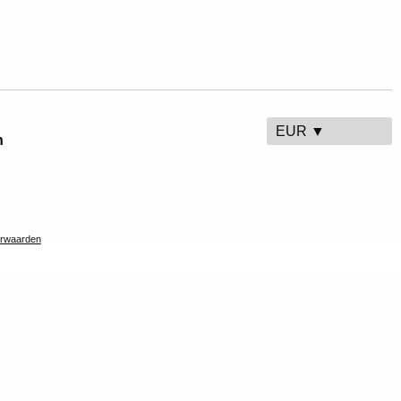
EUR ▼
n
rwaarden