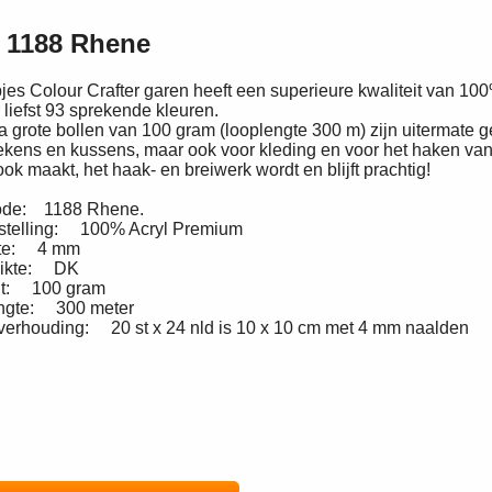
r 1188 Rhene
es Colour Crafter garen heeft een superieure kwaliteit van 100
 liefst 93 sprekende kleuren.
a grote bollen van 100 gram (looplengte 300 m) zijn uitermate 
ens en kussens, maar ook voor kleding en voor het haken van 
ook maakt, het haak- en breiwerk wordt en blijft prachtig!
ode: 1188 Rhene.
telling: 100% Acryl Premium
kte: 4 mm
dikte: DK
t: 100 gram
ngte: 300 meter
verhouding: 20 st x 24 nld is 10 x 10 cm met 4 mm naalden