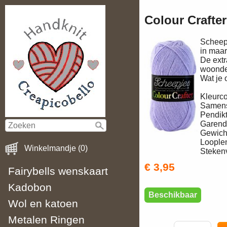
Colour Crafte
Scheepj
in maar
De extr
woondek
Wat je 
Kleurc
Samens
Pendi
Garen
Gewich
Loople
Winkelmandje (0)
Steken
€ 3,95
Fairybells wenskaart
Kadobon
Beschikbaar
Wol en katoen
Metalen Ringen