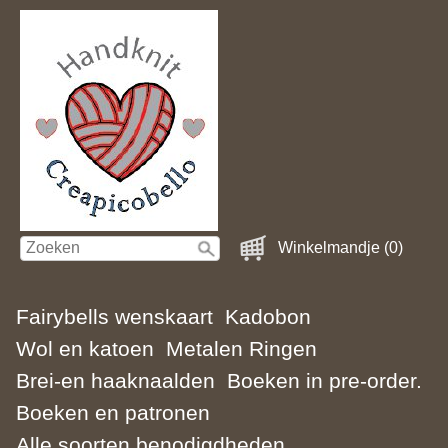
Winkelmandje (0)
Fairybells wenskaart
Kadobon
Wol en katoen
Metalen Ringen
Brei-en haaknaalden
Boeken in pre-order.
Boeken en patronen
Alle soorten benodigdheden.