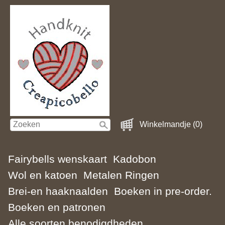
Winkelmandje (0)
Fairybells wenskaart
Kadobon
Wol en katoen
Metalen Ringen
Brei-en haaknaalden
Boeken in pre-order.
Boeken en patronen
Alle soorten benodigdheden.