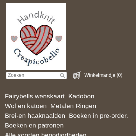
Winkelmandje (0)
Fairybells wenskaart
Kadobon
Wol en katoen
Metalen Ringen
Brei-en haaknaalden
Boeken in pre-order.
Boeken en patronen
Alle soorten benodigdheden.