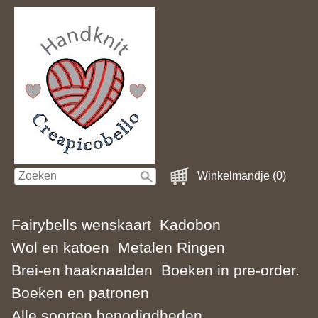
Winkelmandje (0)
Fairybells wenskaart
Kadobon
Wol en katoen
Metalen Ringen
Brei-en haaknaalden
Boeken in pre-order.
Boeken en patronen
Alle soorten benodigdheden.