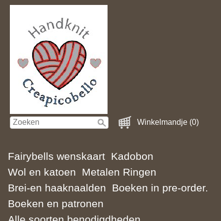
Winkelmandje (0)
Fairybells wenskaart
Kadobon
Wol en katoen
Metalen Ringen
Brei-en haaknaalden
Boeken in pre-order.
Boeken en patronen
Alle soorten benodigdheden.