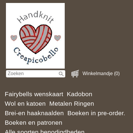
Winkelmandje (0)
Fairybells wenskaart
Kadobon
Wol en katoen
Metalen Ringen
Brei-en haaknaalden
Boeken in pre-order.
Boeken en patronen
Alle soorten benodigdheden.