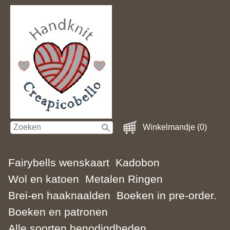
Winkelmandje (0)
Fairybells wenskaart
Kadobon
Wol en katoen
Metalen Ringen
Brei-en haaknaalden
Boeken in pre-order.
Boeken en patronen
Alle soorten benodigdheden.