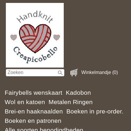
Winkelmandje (0)
Fairybells wenskaart
Kadobon
Wol en katoen
Metalen Ringen
Brei-en haaknaalden
Boeken in pre-order.
Boeken en patronen
Alle soorten benodigdheden.