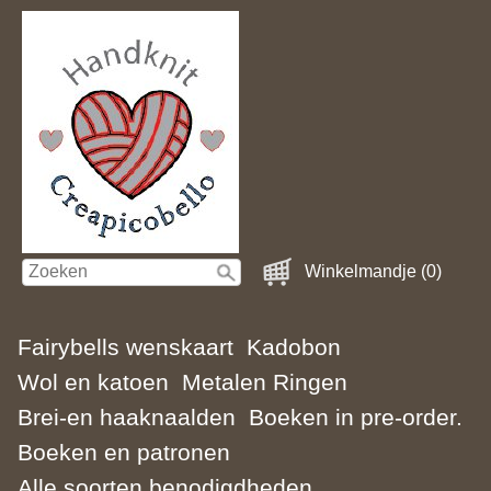
Winkelmandje (0)
Fairybells wenskaart
Kadobon
Wol en katoen
Metalen Ringen
Brei-en haaknaalden
Boeken in pre-order.
Boeken en patronen
Alle soorten benodigdheden.