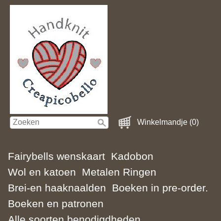
Winkelmandje (0)
Fairybells wenskaart
Kadobon
Wol en katoen
Metalen Ringen
Brei-en haaknaalden
Boeken in pre-order.
Boeken en patronen
Alle soorten benodigdheden.