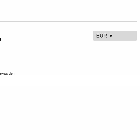
EUR ▼
n
rwaarden