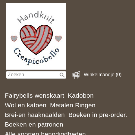
Winkelmandje (0)
Fairybells wenskaart
Kadobon
Wol en katoen
Metalen Ringen
Brei-en haaknaalden
Boeken in pre-order.
Boeken en patronen
Alle soorten benodigdheden.