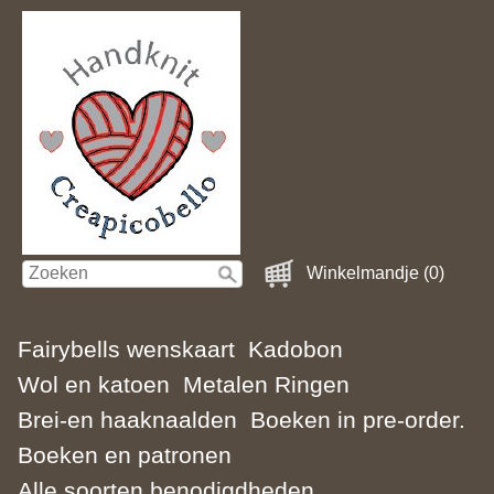
Winkelmandje (0)
Fairybells wenskaart
Kadobon
Wol en katoen
Metalen Ringen
Brei-en haaknaalden
Boeken in pre-order.
Boeken en patronen
Alle soorten benodigdheden.