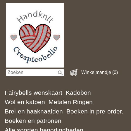
Winkelmandje (0)
Fairybells wenskaart
Kadobon
Wol en katoen
Metalen Ringen
Brei-en haaknaalden
Boeken in pre-order.
Boeken en patronen
Alle soorten benodigdheden.