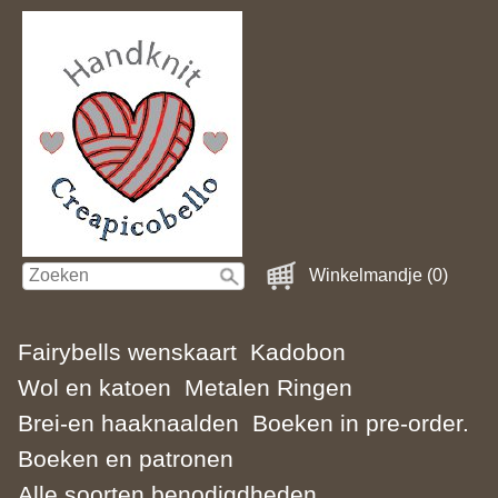
Winkelmandje (0)
Fairybells wenskaart
Kadobon
Wol en katoen
Metalen Ringen
Brei-en haaknaalden
Boeken in pre-order.
Boeken en patronen
Alle soorten benodigdheden.